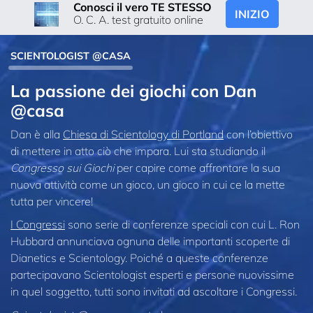
Conosci il vero TE STESSO
INIZIO
O. C. A. test gratuito online
SCIENTOLOGIST @CASA
La passione dei giochi con Dan
@casa
Dan è alla
Chiesa di Scientology di Portland
con l’obiettivo
di mettere in atto ciò che impara. Lui sta studiando il
Congresso sui Giochi
per capire come affrontare la sua
nuova attività come un gioco, un gioco in cui ce la mette
tutta per vincere!
I Congressi
sono serie di conferenze speciali con cui L. Ron
Hubbard annunciava ognuna delle importanti scoperte di
Dianetics e Scientology. Poiché a queste conferenze
partecipavano Scientologist esperti e persone nuovissime
in quel soggetto, tutti sono invitati ad ascoltare i Congressi.