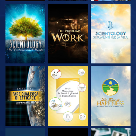
ESPLORA LE
ESPLORA LE
ESPLORA LE
SERIE
SERIE
SERIE
GUARDA
GUARDA
GUARDA