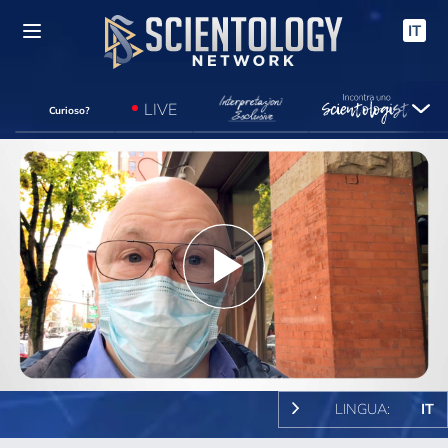
IT
LIVE
Curioso?
Play
Video
LINGUA:
IT