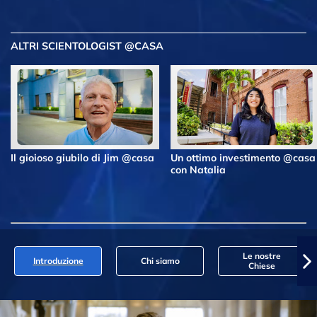
ALTRI SCIENTOLOGIST @CASA
Il gioioso giubilo di Jim @casa
Un ottimo investimento @casa
con Natalia
Le nostre
Introduzione
Chi siamo
Chiese