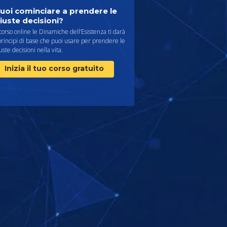
uoi cominciare a prendere le
iuste decisioni?
 corso online le Dinamiche dell’Esistenza ti darà
principi di base che puoi usare per prendere le
uste decisioni nella vita.
Inizia il tuo corso gratuito