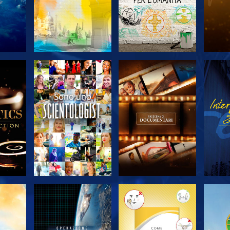
 LE
ESPLORA LE
ESPLORA LE
ES
SERIE
SERIE
A
ESPLORA LE
ESPLORA LE
ES
SERIE
SERIE