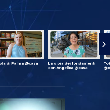
ola di Pálma @casa
La gioia dei fondamenti
Tob
con Angelica @casa
@c