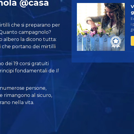
nola @casa
V
g
Il
i 
rtilli che si preparano per
gi
. Quanto campagnolo?
o albero la dicono tutta:
che portano dei mirtilli
 dei 19 corsi gratuiti
principi fondamentali de
Il
 numerose persone,
e rimangono al sicuro,
ano nella vita.