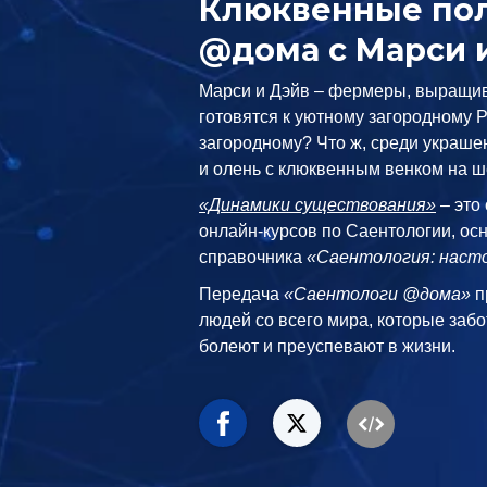
Клюквенные пол
@дома с Марси 
Марси и Дэйв – фермеры, выращи
готовятся к уютному загородному 
загородному? Что ж, среди украшен
и олень с клюквенным венком на ш
«Динамики существования»
– это
онлайн-курсов по Саентологии, ос
справочника
«Саентология: насто
Передача
«Саентологи @дома»
п
людей со всего мира, которые забо
болеют и преуспевают в жизни.