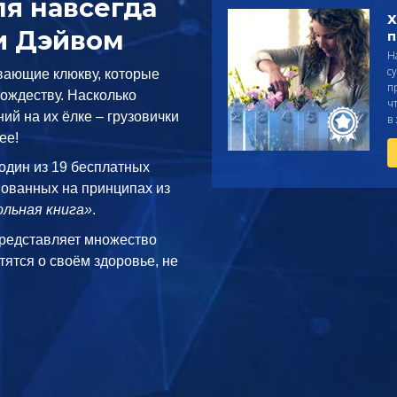
я навсегда
Х
и Дэйвом
п
Н
с
вающие клюкву, которые
п
Рождеству. Насколько
ч
ий на их ёлке – грузовички
в
ее!
 один из 19 бесплатных
нованных на принципах из
льная книга»
.
редставляет множество
тятся о своём здоровье, не