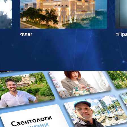
Флаг
«Пра