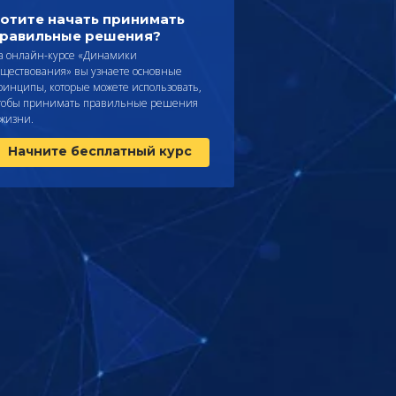
отите начать принимать
равильные решения?
а онлайн-курсе «Динамики
уществования» вы узнаете основные
ринципы, которые можете использовать,
тобы принимать правильные решения
 жизни.
Начните бесплатный курс