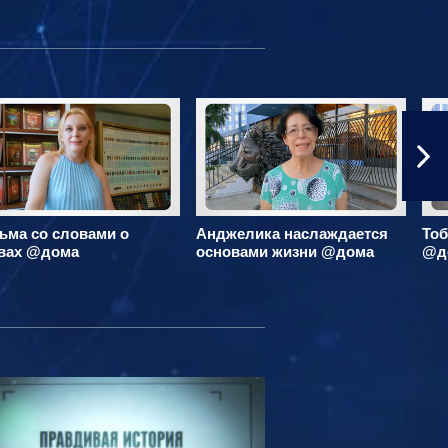
ьма со словами о
Анджелика наслаждается
Тоб
вах @дома
основами жизни @дома
@д