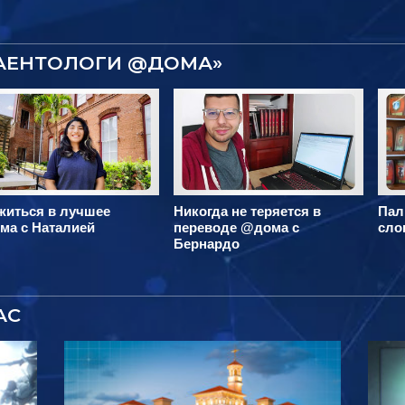
САЕНТОЛОГИ @ДОМА»
житься в лучшее
Никогда не теряется в
Пал
ма с Наталией
переводе @дома с
сло
Бернардо
АС