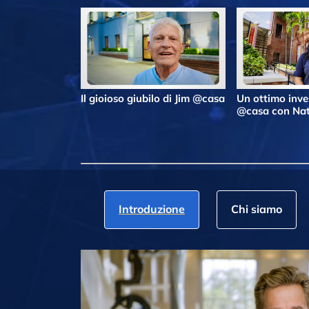
Il gioioso giubilo di Jim @casa
Un ottimo inv
@casa con Nat
Introduzione
Chi siamo