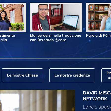
estimento
Mai perdersi nella traduzione
Parola di Pá
alia
con Bernardo @casa
P
Le nostre Chiese
Le nostre credenze
u
DAVID MISC
NETWORK
Lancio speci