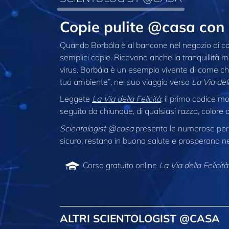
Copie pulite @casa con
Quando Borbála è al bancone nel negozio di copis
semplici copie. Ricevono anche la tranquillità men
virus. Borbála è un esempio vivente di come chi
tuo ambiente”, nel suo viaggio verso
La Via dell
Leggete
La Via della Felicità
, il primo codice 
seguito da chiunque, di qualsiasi razza, colore o
Scientologist @casa
presenta le numerose pers
sicuro, restano in buona salute e prosperano nel
Corso gratuito online
La Via della Felicità
ALTRI SCIENTOLOGIST @CASA