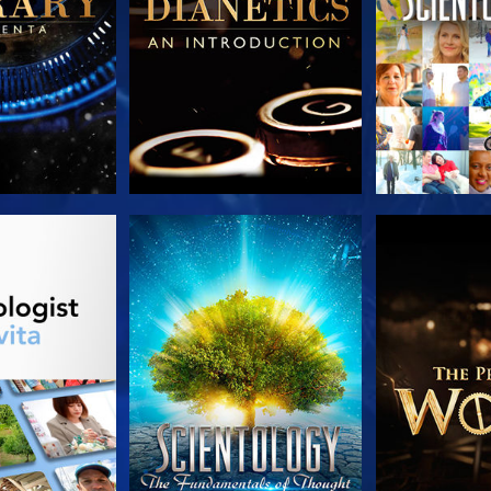
LE SERIE
GUARDA
ESPLORA 