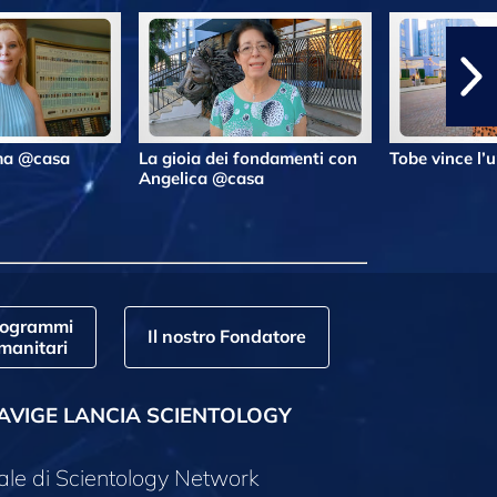
lma @casa
La gioia dei fondamenti con
Tobe vince l’
Angelica @casa
rogrammi
Il nostro Fondatore
manitari
AVIGE LANCIA SCIENTOLOGY
ale di Scientology Network