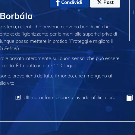
Condividi
Post
 Borbála
teria, i clienti che arrivano ricevono ben di più che
tale: dall’igienizzante per le mani alle superfici prive di
unque possa mettere in pratica “Proteggi e migliora il
a Felicità
.
morale basato interamente sul buon senso, che può essere
 credo. È tradotto in oltre 110 lingue.
one, provenienti da tutto il mondo, che rimangono al
la vita.
Ulteriori informazioni su laviadellafelicita.org