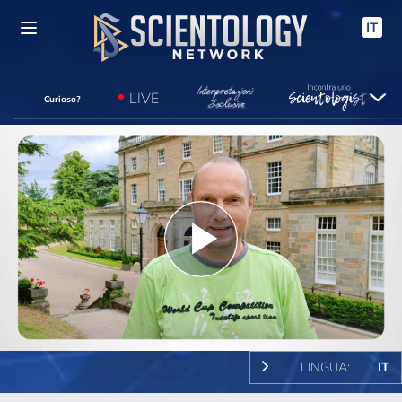
IT
LIVE
Curioso?
Play
Video
LINGUA:
IT