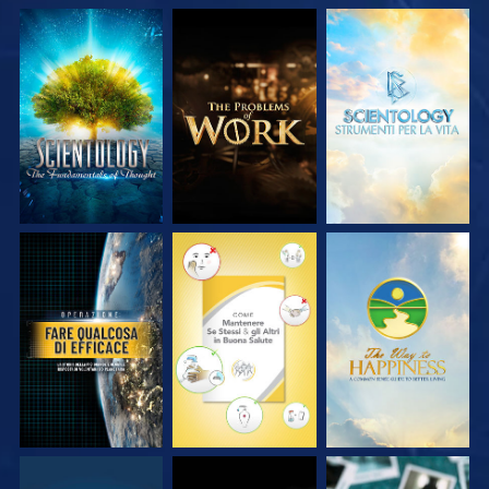
ESPLORA LE
ESPLORA LE
ESPLORA LE
SERIE
SERIE
SERIE
GUARDA
GUARDA
GUARDA