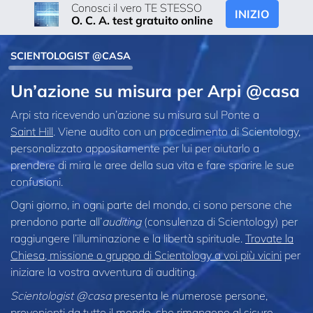
Conosci il vero TE STESSO
INIZIO
O. C. A. test gratuito online
SCIENTOLOGIST @CASA
Un’azione su misura per Arpi @casa
Arpi sta ricevendo un’azione su misura sul Ponte a
Saint Hill
. Viene audito con un procedimento di Scientology,
personalizzato appositamente per lui per aiutarlo a
prendere di mira le aree della sua vita e fare sparire le sue
confusioni.
Ogni giorno, in ogni parte del mondo, ci sono persone che
prendono parte all’
auditing
(consulenza di Scientology) per
raggiungere l’illuminazione e la libertà spirituale.
Trovate la
Chiesa, missione o gruppo di Scientology a voi più vicini
per
iniziare la vostra avventura di auditing.
Scientologist @casa
presenta le numerose persone,
provenienti da tutto il mondo, che rimangono al sicuro,