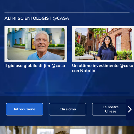
ALTRI SCIENTOLOGIST @CASA
Il gioioso giubilo di Jim @casa
Un ottimo investimento @casa
con Natalia
Le nostre
Introduzione
Chi siamo
Chiese