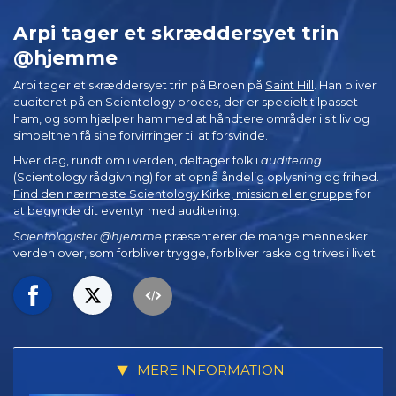
Arpi tager et skræddersyet trin
@hjemme
Arpi tager et skræddersyet trin på Broen på
Saint Hill
. Han bliver
auditeret på en Scientology proces, der er specielt tilpasset
ham, og som hjælper ham med at håndtere områder i sit liv og
simpelthen få sine forvirringer til at forsvinde.
Hver dag, rundt om i verden, deltager folk i
auditering
(Scientology rådgivning) for at opnå åndelig oplysning og frihed.
Find den nærmeste Scientology Kirke, mission eller gruppe
for
at begynde dit eventyr med auditering.
Scientologister @hjemme
præsenterer de mange mennesker
verden over, som forbliver trygge, forbliver raske og trives i livet.
MERE INFORMATION