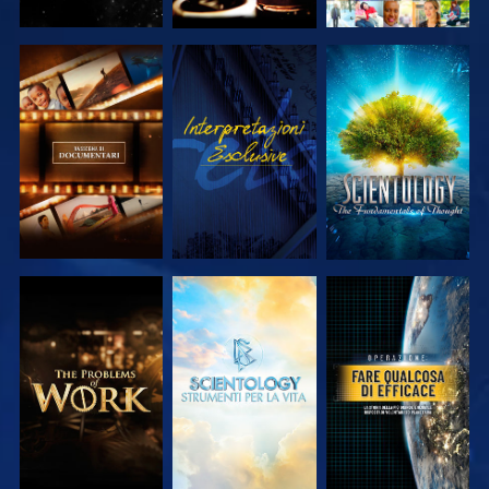
ESPLORA LE
GUARDA
ESPLORA LE
SERIE
SERIE
ESPLORA LE
ESPLORA LE
GUARDA
SERIE
SERIE