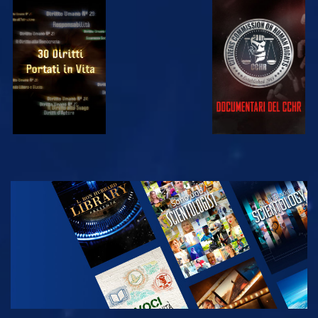
GUARDA
GUARDA
GUARDA
GUARDA
ESPLORA LE
SERIE