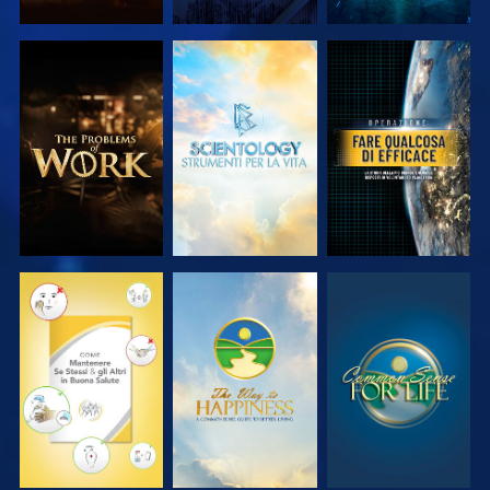
ESPLORA LE
ESPLORA LE
GUARDA
SERIE
SERIE
GUARDA
GUARDA
GUARDA