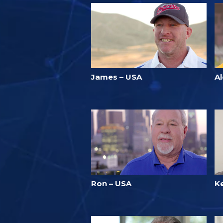
James – USA
Al
Ron – USA
K