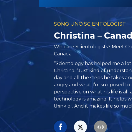
SONO UNO SCIENTOLOGIST
Christina – Cana
Who are Scientologists? Meet Chr
Canada.
“Scientology has helped me a lot 
Christina. “Just kind of underst
day and all the steps he takes a
angry and what I’m supposed to d
perspective on what his life is al
technology is amazing. It helps 
think of. And it makes life so muc