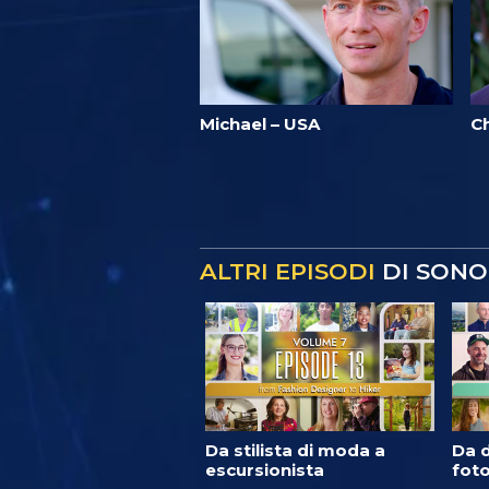
Michael – USA
C
ALTRI EPISODI
DI SONO
Da stilista di moda a
Da d
escursionista
foto