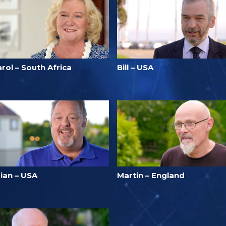
rol – South Africa
Bill – USA
rian – USA
Martin – England