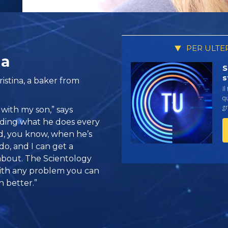
PER ULTE
da
S
s
istina, a baker from
Il
qu
gr
with my son,” says
anding what he does every
nd, you know, when he’s
o, and I can get a
l about. The Scientology
with any problem you can
h better.”