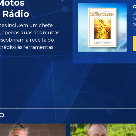
Motos
O
e Rádio
So
U
ca
ntes incluem um chefe
es
, apenas duas das muitas
cobriram a receita do
 crédito às ferramentas
.
IO