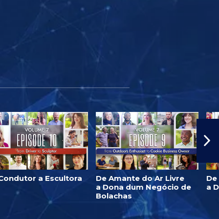
Condutor a Escultora
De Amante do Ar Livre
De
a Dona dum Negócio de
a 
Bolachas