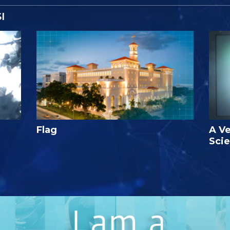
I
Flag
A Ve
Sci