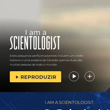
Estes pequenos perfis envolventes incluem um chefe
italiano e uma padeira de Canadá, apenas duas das
muitas pessoas de todo o mundo.
REPRODUZIR
I AM A SCIENTOLOGIST