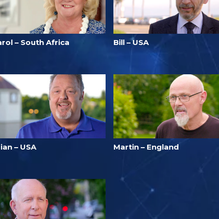
rol – South Africa
Bill – USA
rian – USA
Martin – England