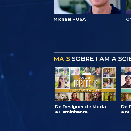
Michael – USA
C
MAIS
SOBRE I AM A SC
De Designer de Moda
De D
a Caminhante
a M