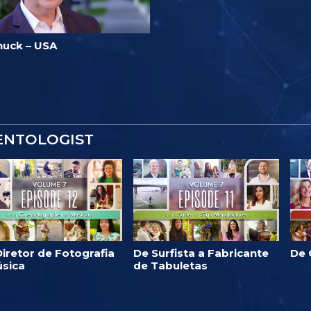
huck – USA
IENTOLOGIST
iretor de Fotografia
De Surfista a Fabricante
De 
úsica
de Tabuletas