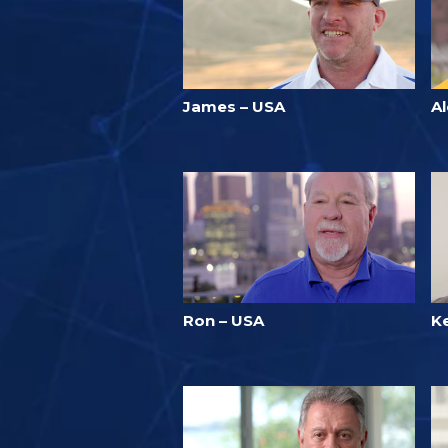
James – USA
Al
Ron – USA
K