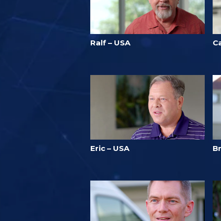
Ralf – USA
Ca
Eric – USA
B