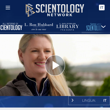
IT
Play
Video
LINGUA:
IT