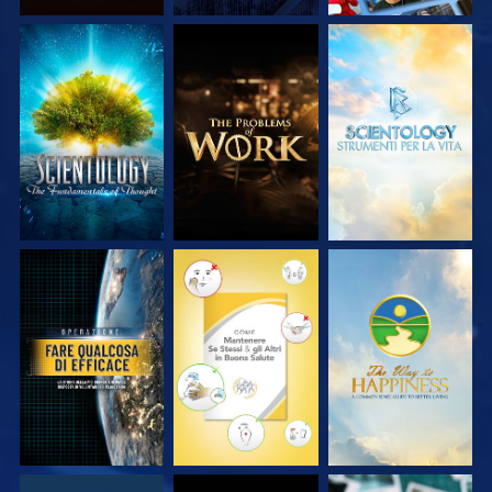
ESPLORA LE
ESPLORA LE
ESPLORA LE
SERIE
SERIE
SERIE
GUARDA
GUARDA
GUARDA