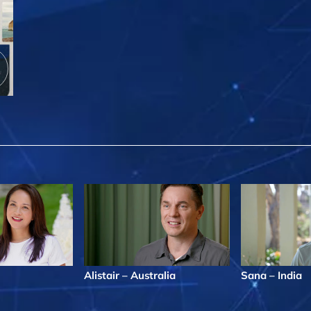
Alistair – Australia
Sana – India