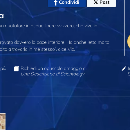
Condividi
Post
ra
un nuotatore in acque libere svizzero, che vive in
trovato davvero la pace interiore. Ho anche letto molto
lto a trovarla in me stesso”, dice Vic.
 più
Richiedi un opuscolo omaggio di
I
Una Descrizione di Scientology
S