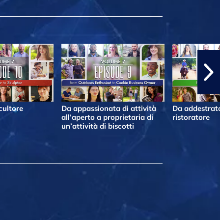
cultore
Da appassionata di attività
Da addestrato
all’aperto a proprietaria di
ristoratore
un’attività di biscotti