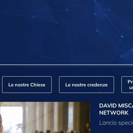
P
Le nostre Chiese
Le nostre credenze
u
DAVID MISC
NETWORK
Lancio speci