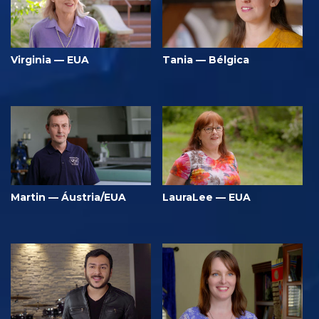
Virginia — EUA
Tania — Bélgica
Martin — Áustria/EUA
LauraLee — EUA