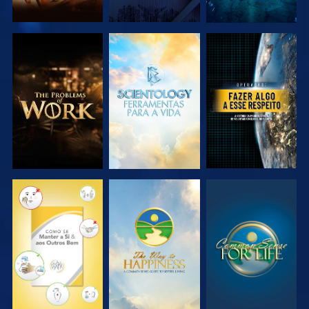
EXPLORAR A
EXPLORAR A
VER
SÉRIE
SÉRIE
VER
VER
VER