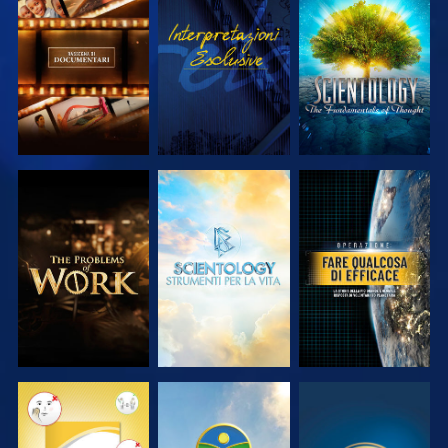
ESPLORA LE
GUARDA
ESPLORA LE
SERIE
SERIE
ESPLORA LE
ESPLORA LE
GUARDA
SERIE
SERIE
GUARDA
GUARDA
GUARDA