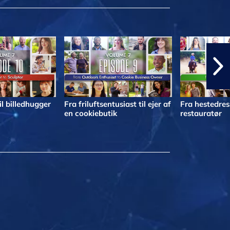
il billedhugger
Fra friluftsentusiast til ejer af
Fra hestedress
en cookiebutik
restauratør