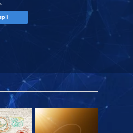
.
spil