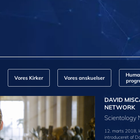
Huma
Vores Kirker
Vores anskuelser
prog
DAVID MISC
NETWORK
Scientology
12. marts 2018, l
introduceret af D