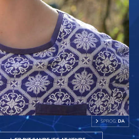
SPROG:
DA