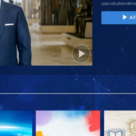
specialudsendelse
Af