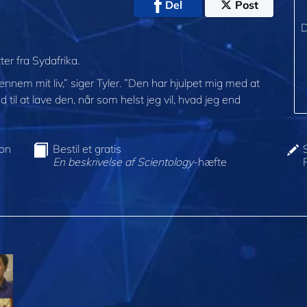
Del
Post
D
er fra Sydafrika.
gennem mit liv,” siger Tyler. ”Den har hjulpet mig med at
d til at lave den, når som helst jeg vil, hvad jeg end
ion
Bestil et gratis
En beskrivelse af Scientology
-hæfte