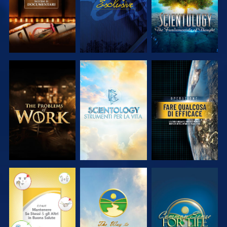
ESPLORA LE
ESPLORA LE
GUARDA
SERIE
SERIE
GUARDA
GUARDA
GUARDA