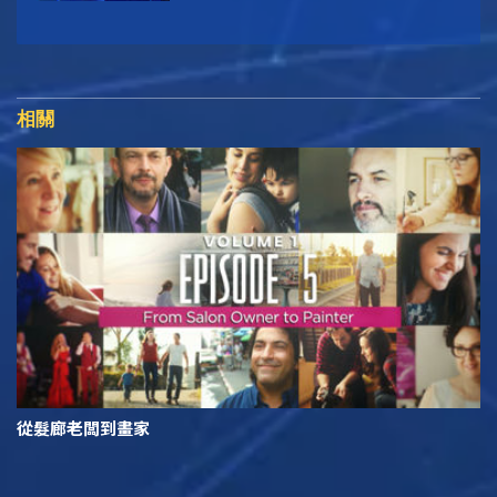
相關
從髮廊老闆到畫家