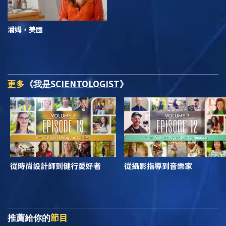
潘姆，美國
更多
SCIENTOLOGIST
《我是
》
從時尚設計師到健行愛好者
從攝影指導到音樂家
節目
推薦給你的