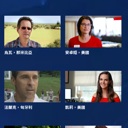
烏瓦，那米比亞
安卓婭，美國
法蘭克，匈牙利
凱莉，美國