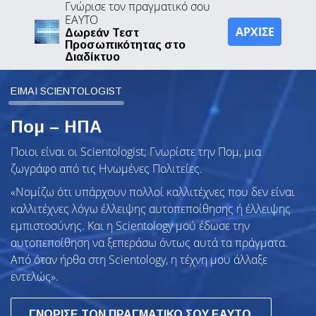
Γνώρισε τον πραγματικό σου
ΕΑΥΤΟ
ΑΡΧΙΣΕ
Δωρεάν Τεστ
Προσωπικότητας στο
Διαδίκτυο
ΕΙΜΑΙ SCIENTOLOGIST
Πομ – ΗΠΑ
Ποιοι είναι οι Scientologist; Γνωρίστε την Πομ, μια
ζωγράφο από τις Ηνωμένες Πολιτείες.
«Νομίζω ότι υπάρχουν πολλοί καλλιτέχνες που δεν είναι
καλλιτέχνες λόγω έλλειψης αυτοπεποίθησης ή έλλειψης
εμπιστοσύνης. Και η Scientology μού έδωσε την
αυτοπεποίθηση να ξεπεράσω όντως αυτά τα πράγματα.
Από όταν ήρθα στη Scientology, η τέχνη μου άλλαξε
εντελώς».
ΓΝΩΡΙΣΕ ΤΟΝ ΠΡΑΓΜΑΤΙΚΟ ΣΟΥ ΕΑΥΤΟ.