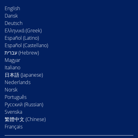
English
Dansk
Deutsch
Ελληνικά (Greek)
Español (Latino)
Español (Castellano)
Magyar
Italiano
日本語 (Japanese)
Nederlands
Norsk
Português
Русский (Russian)
Svenska
繁體中文 (Chinese)
Français