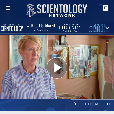
IT
Play
Video
LINGUA:
IT