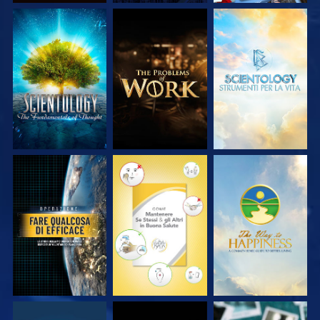
ESPLORA LE
ESPLORA LE
ESPLORA LE
SERIE
SERIE
SERIE
GUARDA
GUARDA
GUARDA