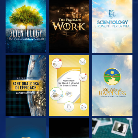
ESPLORA LE
ESPLORA LE
ESPLORA LE
SERIE
SERIE
SERIE
GUARDA
GUARDA
GUARDA