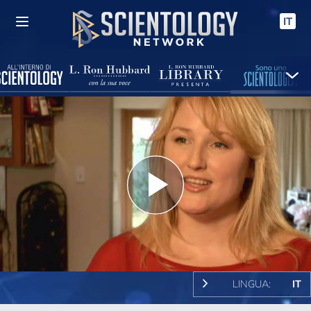
IT
Play
Video
LINGUA:
IT