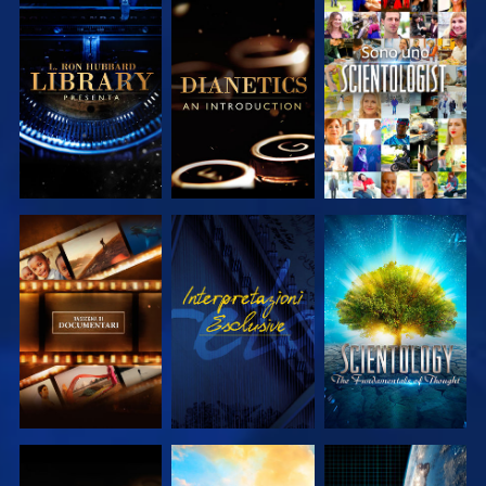
ESPLORA LE
ESPLORA LE
GUARDA
SERIE
SERIE
ESPLORA LE
GUARDA
ESPLORA LE
SERIE
SERIE