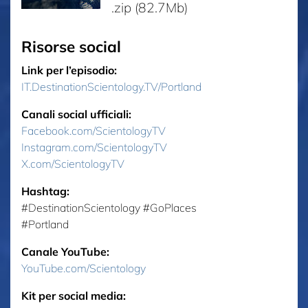
.zip (82.7Mb)
Risorse social
Link per l’episodio:
IT.DestinationScientology.TV/Portland
Canali social ufficiali:
Facebook.com/ScientologyTV
Instagram.com/ScientologyTV
X.com/ScientologyTV
Hashtag:
‎#DestinationScientology ‎#GoPlaces
‎#Portland
Canale YouTube:
YouTube.com/Scientology
Kit per social media: