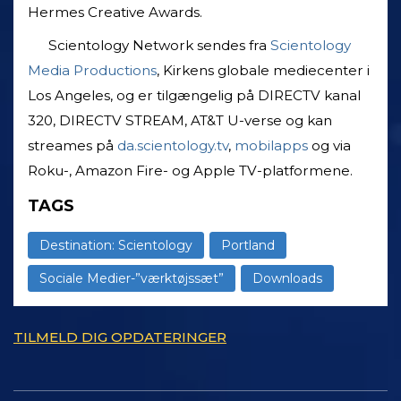
Hermes Creative Awards.
Scientology Network sendes fra
Scientology
Media Productions
, Kirkens globale mediecenter i
Los Angeles, og er tilgængelig på DIRECTV kanal
320, DIRECTV STREAM, AT&T U-verse og kan
streames på
da.scientology.tv
,
mobilapps
og via
Roku-, Amazon Fire- og Apple TV-platformene.
TAGS
Destination: Scientology
Portland
Sociale Medier-”værktøjssæt”
Downloads
TILMELD DIG OPDATERINGER