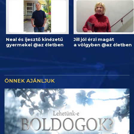
Neal és ijesztő kinézetű
Jill jól érzi magát
gyermekei @az életben
a völgyben @az életben
ÖNNEK AJÁNLJUK