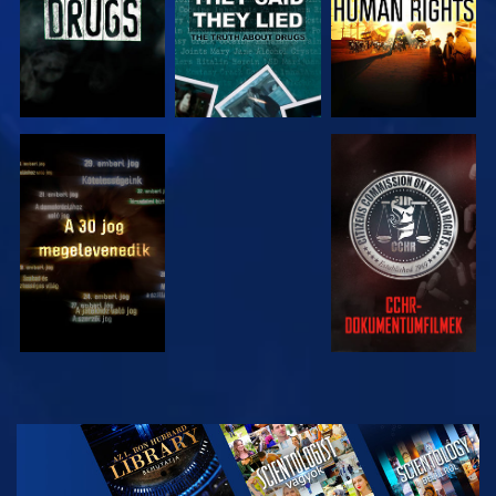
MŰSORNÉZÉS
MŰSORNÉZÉS
MŰSORNÉZÉS
MŰSORNÉZÉS
A SOROZAT
RÉSZEI