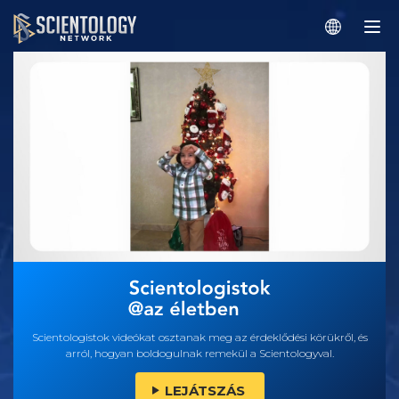
Scientologistok videókat osztanak meg az érdeklődési körükről, és
arról, hogyan boldogulnak remekül a Scientologyval.
LEJÁTSZÁS