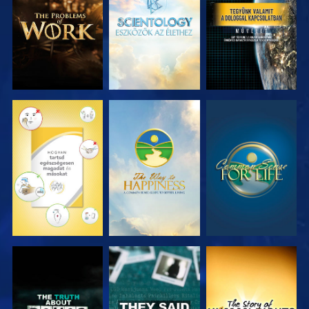
RÉSZEI
RÉSZEI
MŰSORNÉZÉS
MŰSORNÉZÉS
MŰSORNÉZÉS
MŰSORNÉZÉS
MŰSORNÉZÉS
MŰSORNÉZÉS