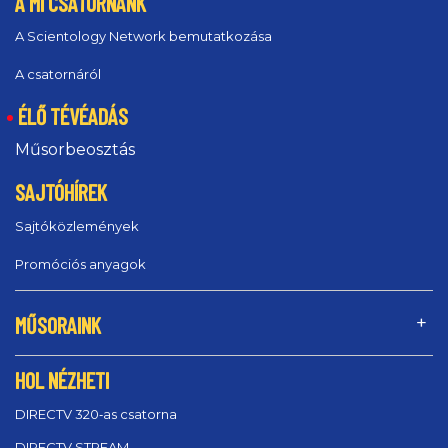
A MI CSATORNÁNK
A Scientology Network bemutatkozása
A csatornáról
ÉLŐ TÉVÉADÁS
Műsorbeosztás
SAJTÓHÍREK
Sajtóközlemények
Promóciós anyagok
MŰSORAINK
HOL NÉZHETI
DIRECTV 320‑as csatorna
DIRECTV STREAM