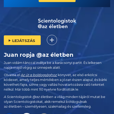
LEJÁTSZÁS
Juan ropja @az életben
Juan vidám tánccal indítja be a karácsonyi partit. És lelkesen
ropja majd végig az ünnepek alatt.
Olvassa el
Az út a boldogsághoz
könyvet, az első erkölcsi
kódexet, amely teljes mértékben a józan észen alapul, és bárki
követheti fajra, színre vagy vallási hovatartozásra való tekintet
nélkül. Már több mint 110 nyelvre fordították le.
A Scientologistok @az életben
a világ minden tájáról mutat be
olyan Scientologistokat, akik remekül boldogulnak
az életben – személyesen,
szakmailag és szellemileg.