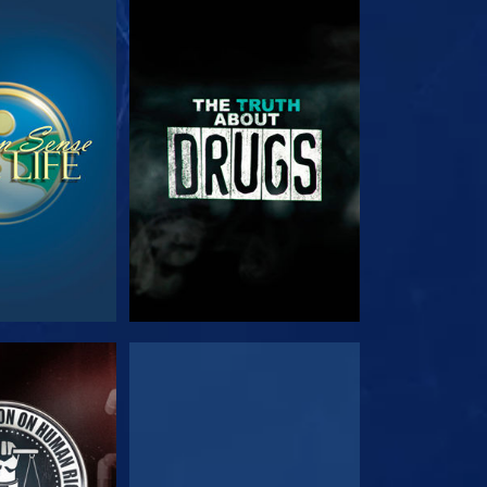
E
SE
E
SE