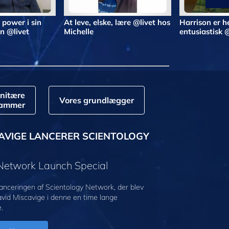
 power i sin
At leve, elske, lære @livet hos
Harrison er he
n @livet
Michelle
entusiastisk 
nitære
Vores grundlægger
rammer
AVIGE LANCERER SCIENTOLOGY
 Network Launch Special
anceringen af Scientology Network, der blev
avid Miscavige i denne en time lange
.