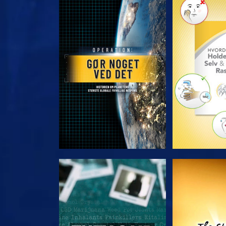
UDFORSK SERIEN
UDFORSK
SE
S