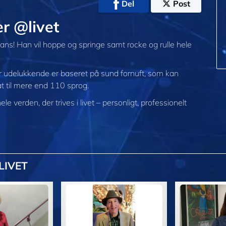
Del
Post
r @livet
ans! Han vil hoppe og springe samt rocke og rulle hele
er udelukkende er baseret på sund fornuft, som kan
sat til mere end 110 sprog.
hele verden, der trives
i livet – personligt,
professionelt
LIVET