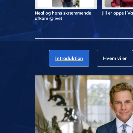
Neal og hans skræmmende
Jill er oppe i V
afkom @livet
Introduktion
Hvem vi er