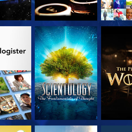
 SERIEN
SE
UDFORSK