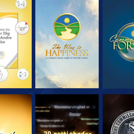
 SERIEN
SE
S
E
SE
S