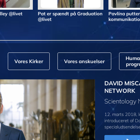
alley @livet
Pat er spændt på Graduation
Pavlína putter
@livet
kommunikatio
Huma
Vores Kirker
Vores anskuelser
prog
DAVID MISC
NETWORK
Scientology
12. marts 2018, l
introduceret af D
specialudsendelse