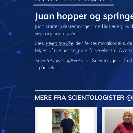
Juan hopper og springe
Juan starter julestemningen med lidt energisk d
vejen igennem julen!
Læs
Vejen til lykke
, den første moralkodeks, d
følges af alle uanset race, farve eller tro. Over
Scientologister @livet
viser Scientologister fra 
og åndeligt.
MERE
FRA SCIENTOLOGISTER @