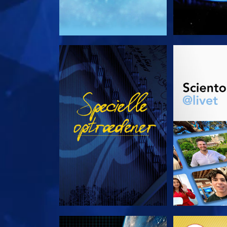
SE
UDFORSK