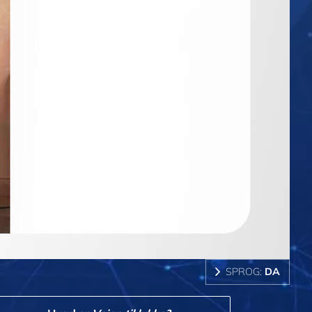
SPROG:
DA