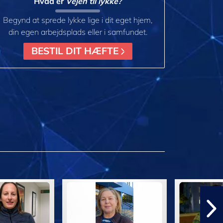
Hvad er
Vejen til lykke?
Begynd at sprede lykke lige i dit eget hjem,
din egen arbejdsplads eller i samfundet.
BESTIL DIT HÆFTE