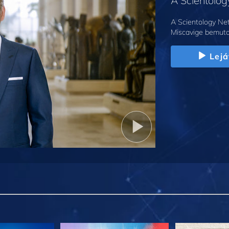
A Scientolo
A Scientology Net
Miscavige bemuta
Lejá