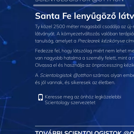
Santa Fe lenyűgöző lát
Ty közel 2500 méter magasból csodálja az új
látványát. A környezetváltozás valóban terápiás
tanulság, amelyet a
Preclearek kézikönyve
című
Fedezze fel, hogy látszólag miért nem lehet m
van nagyobb hatalma a személy felett, mint a
Olvassa el és használja az önprocesszing kézi
A
Scientologistok @otthon
számos olyan embert
és jól vannak, és sikeresek az életben.
Keresse meg az önhöz legközelebbi
Scientology szervezetet
TOVÁBBI SCIENTOLOGISTOK @