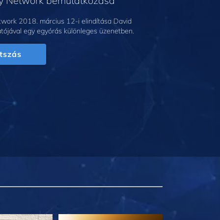
gy Network bemutatkozása
work 2018. március 12-i elindítása David
tójával egy egyórás különleges üzenetben.
tszás