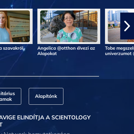
a szavakról
Angelica @otthon élvezi az
Tobe megszelí
Alapokat
univerzumot
tárius
Alapítónk
ramok
AVIGE ELINDÍTJA A SCIENTOLOGY
T