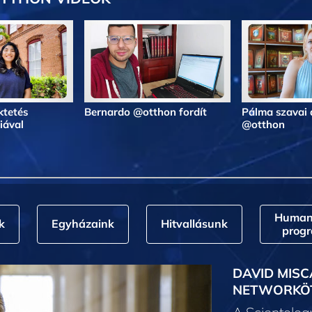
ktetés
Bernardo @otthon fordít
Pálma szavai 
iával
@otthon
Humani
k
Egyházaink
Hitvallásunk
prog
DAVID MISC
NETWORKÖ