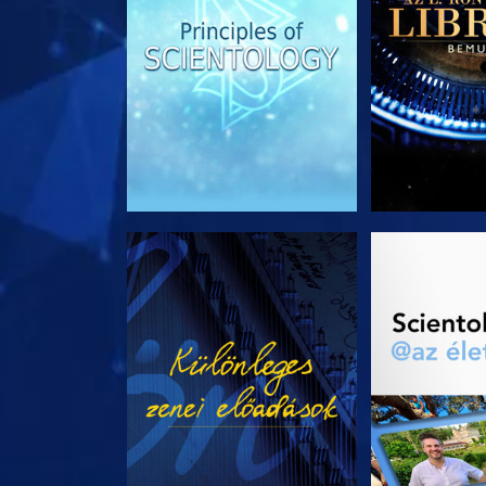
MŰSORNÉZÉS
A SOROZA