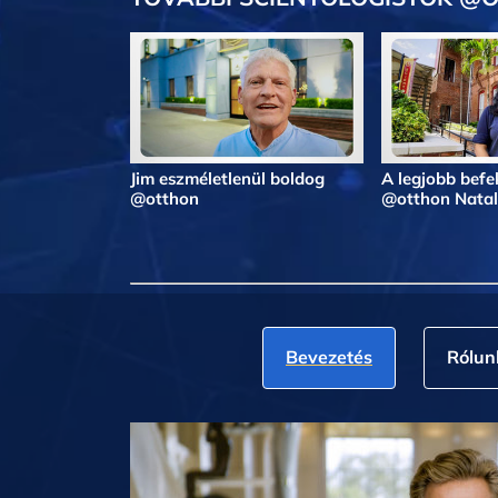
Jim eszméletlenül boldog
A legjobb befe
@otthon
@otthon Natal
Bevezetés
Rólun