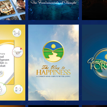
T RÉSZEI
MŰSORNÉZÉS
MŰSOR