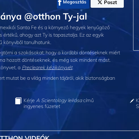
Megosztás
Poszt
ványa @otthon Ty-jal
-mexikói Santa Fe és a környező hegyek lenyűgöző
 értékű, ahogy azt Ty is tapasztalja. Ez az egyik
 könyvből tanulhatunk.
egtörni a szokásokat; hogy a korábbi döntéseknek miért
 ma hozott döntéseknek, és még sok mindent mást.
könyvet, a
Preclearek kézikönyvét
.
 mutat be a világ minden tájáról, akik biztonságban
Kérje
A Scientology leírása
című
K
ingyenes füzetet
S
OTTHON VIDEÓK