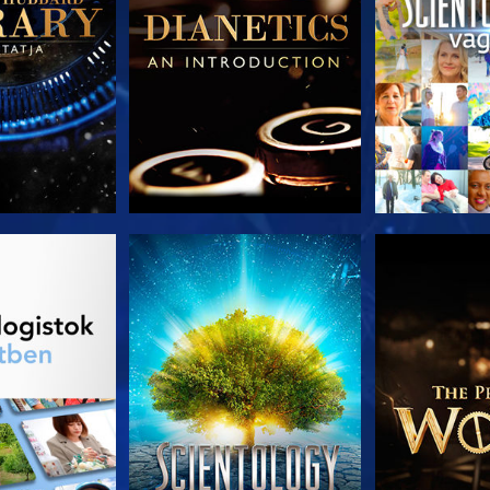
T RÉSZEI
MŰSORNÉZÉS
A SOROZA