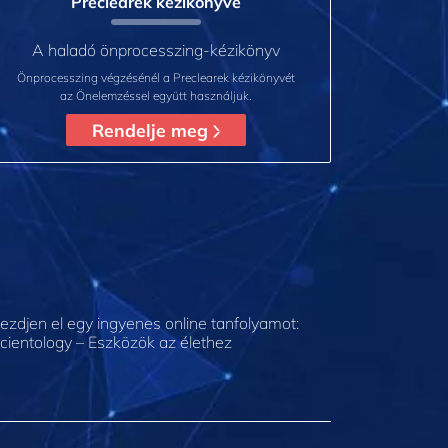
Preclearek kézikönyve
A haladó önprocesszing‑kézikönyv
Önprocesszing végzésénél a Preclearek kézikönyvét
az Önelemzéssel együtt használjuk.
Rendelje meg
ezdjen el egy ingyenes online tanfolyamot:
cientology – Eszközök az élethez