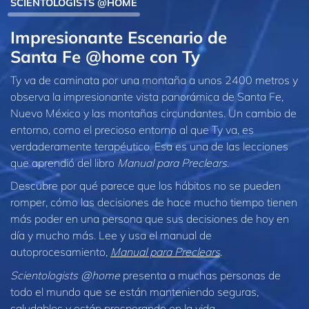
SCIENTOLOGISTS @HOME
Impresionante Escenario de
Santa Fe @home con Ty
Ty va de caminata por una montaña a unos 2400 metros y
observa la impresionante vista panorámica de Santa Fe,
Nuevo México y las montañas circundantes. Un cambio de
entorno, como el precioso entorno al que Ty va, es
verdaderamente terapéutico. Esa es una de las lecciones
que aprendió del libro
Manual para Preclears
.
Descubre por qué parece que los hábitos no se pueden
romper, cómo las decisiones de hace mucho tiempo tienen
más poder en una persona que sus decisiones de hoy en
día y mucho más. Lee y usa el manual de
autoprocesamiento,
Manual para Preclears
.
Scientologists @home
presenta a muchas personas de
todo el mundo que se están manteniendo seguras,
saludables y están prosperando en la vida.