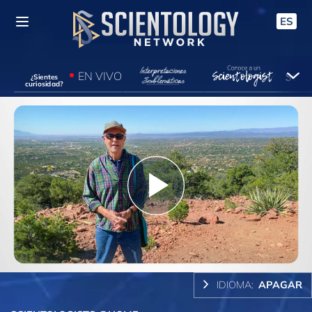
ES
EN VIVO
¿Sientes
curiosidad?
Play
Video
IDIOMA:
APAGAR