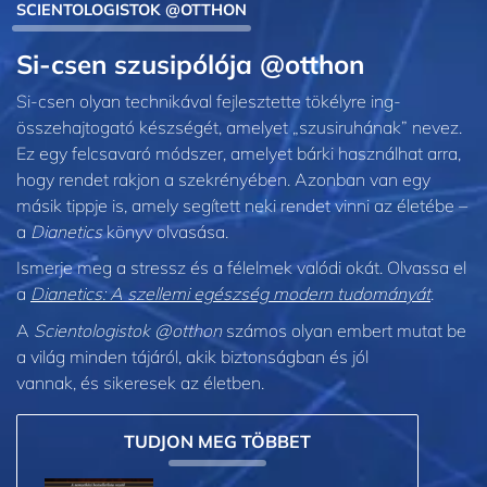
SCIENTOLOGISTOK @OTTHON
Si-csen szusipólója @otthon
Si‑csen olyan technikával fejlesztette tökélyre ing-
összehajtogató készségét, amelyet „szusiruhának” nevez.
Ez egy felcsavaró módszer, amelyet bárki használhat arra,
hogy rendet rakjon a szekrényében. Azonban van egy
másik tippje is, amely segített neki rendet vinni az életébe –
a
Dianetics
könyv olvasása.
Ismerje meg a stressz és a félelmek valódi okát. Olvassa el
a
Dianetics: A szellemi egészség modern tudományát
.
A
Scientologistok @otthon
számos olyan embert mutat be
a világ minden tájáról, akik biztonságban és jól
vannak, és sikeresek az életben.
TUDJON MEG TÖBBET