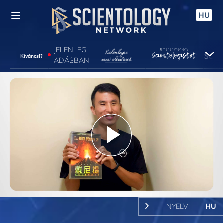
HU
JELENLEG
Kíváncsi?
ADÁSBAN
Play
Video
NYELV:
HU