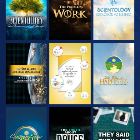
RÉSZEI
RÉSZEI
RÉSZEI
MŰSORNÉZÉS
MŰSORNÉZÉS
MŰSORNÉZÉS
MŰSORNÉZÉS
MŰSORNÉZÉS
MŰSORNÉZÉS