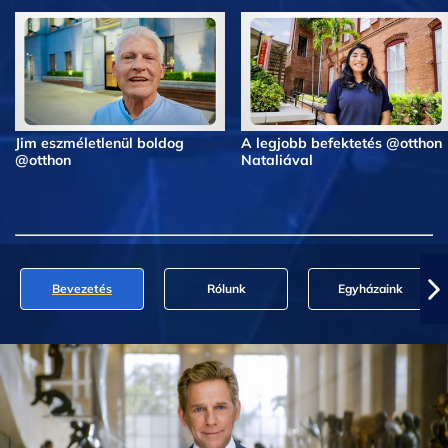
Jim eszméletlenül boldog
A legjobb befektetés @otthon
@otthon
Nataliával
Bevezetés
Rólunk
Egyházaink