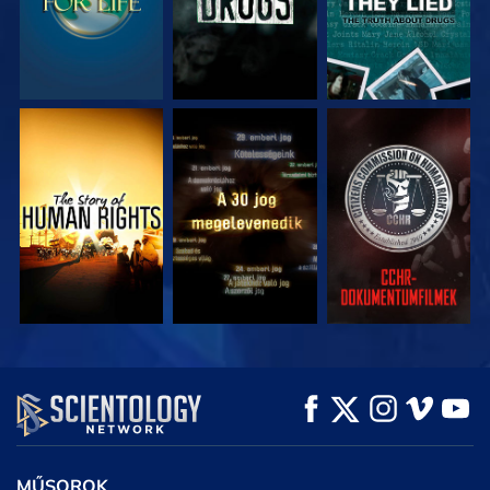
MŰSORNÉZÉS
MŰSORNÉZÉS
MŰSORNÉZÉS
MŰSORNÉZÉS
MŰSORNÉZÉS
A SOROZAT
RÉSZEI
MŰSOROK