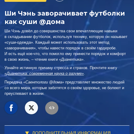
Ши Чэнь заворачивает футболки
как суши @дома
Ши Чэнь довёл до совершенства свои впечатляющие навыки
в складывании футболок, используя технику, которую он называет
«суши‑одежда». Каждый может использовать этот метод
«заворачивания», чтобы навести порядок в своём гардеробе.
И есть ещё кое‑что, что помогло ему принести порядок и комфорт
в свою жизнь, – чтение книги
«Дианетика»
.
Узнайте истинную причину стресса и страхов. Прочтите книгу
«Дианетика: современная наука о разуме»
.
Передача
«Саентологи @дома»
представляет множество людей
со всего мира, которые заботятся о своём здоровье, не болеют и
преуспевают в жизни.
ДОПОЛНИТЕЛЬНАЯ ИНФОРМАЦИЯ