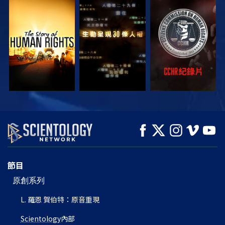
觀看
觀看
觀看
觀看
觀看
探索系列節目
節目
原創系列
L. 羅恩 賀伯特：原音重現
Scientology
內部