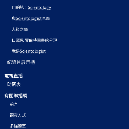
目的地：
Scientology
與
Scientologist
見面
人道之聲
L. 羅恩 賀伯特圖書館呈現
我是
Scientologist
紀錄片展示櫃
電視直播
時間表
有關聯播網
前言
觀賞方式
多媒體室