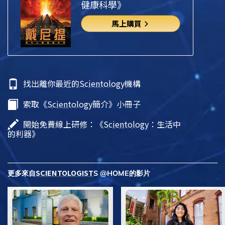
健康科學》
馬上購買
找出離你最近的
Scientology
機構
索取《
Scientology
簡介》小冊子
開始免費線上研修：《
Scientology
：生活中
的利器》
SCIENTOLOGIST
更多來自
S @HOME的影片