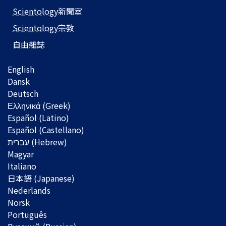
Scientology
新聞室
Scientology
宗教
自由雜誌
English
Dansk
Deutsch
Ελληνικά (Greek)
Español (Latino)
Español (Castellano)
Magyar
Italiano
日本語 (Japanese)
Nederlands
Norsk
Português