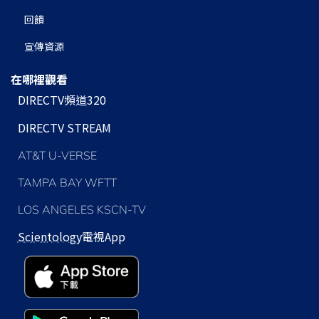
回饋
宣傳資源
在哪裡觀看
DIRECTV頻道320
DIRECTV STREAM
AT&T U-VERSE
TAMPA BAY WFTT
LOS ANGELES KSCN-TV
Scientology
電視App