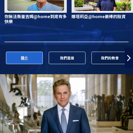
你無法衡量吉姆@home到底有多
娜塔莉亞@home最棒的投資
快樂
簡介
我們是誰
我們的教會