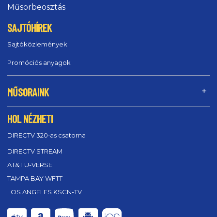
Műsorbeosztás
SAJTÓHÍREK
Sajtóközlemények
Promóciós anyagok
MŰSORAINK
HOL NÉZHETI
DIRECTV 320‑as csatorna
DIRECTV STREAM
AT&T U-VERSE
TAMPA BAY WFTT
LOS ANGELES KSCN-TV