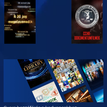
MŰSORNÉZÉS
MŰSORNÉZÉS
MŰSORNÉZÉS
MŰSORNÉZÉS
A SOROZAT
RÉSZEI