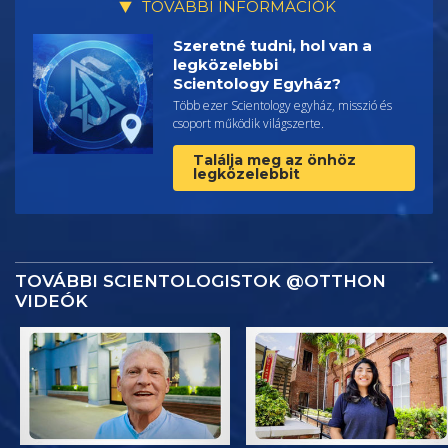
TOVÁBBI INFORMÁCIÓK
Szeretné tudni, hol van a
legközelebbi
Scientology Egyház?
Több ezer Scientology egyház, misszió és
csoport működik világszerte.
Találja meg az önhöz
legközelebbit
TOVÁBBI SCIENTOLOGISTOK @OTTHON
VIDEÓK