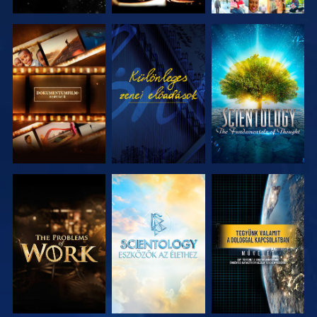
A SOROZAT
MŰSORNÉZÉS
A SOROZAT
RÉSZEI
RÉSZEI
A SOROZAT
A SOROZAT
MŰSORNÉZÉS
RÉSZEI
RÉSZEI