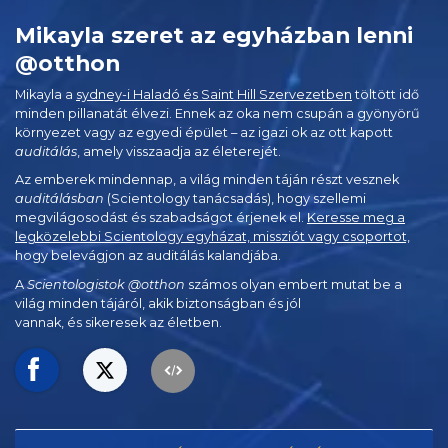
Mikayla szeret az egyházban lenni
@otthon
Mikayla a
sydney-i Haladó és Saint Hill Szervezetben
töltött idő
minden pillanatát élvezi. Ennek az oka nem csupán a gyönyörű
környezet vagy az egyedi épület – az igazi ok az ott kapott
auditálás
, amely visszaadja az életerejét.
Az emberek mindennap, a világ minden táján részt vesznek
auditálásban
(Scientology tanácsadás), hogy szellemi
megvilágosodást és szabadságot érjenek el.
Keresse meg a
legközelebbi Scientology egyházat, missziót vagy csoportot,
hogy belevágjon az auditálás kalandjába.
A
Scientologistok @otthon
számos olyan embert mutat be a
világ minden tájáról, akik biztonságban és jól
vannak, és sikeresek az életben.