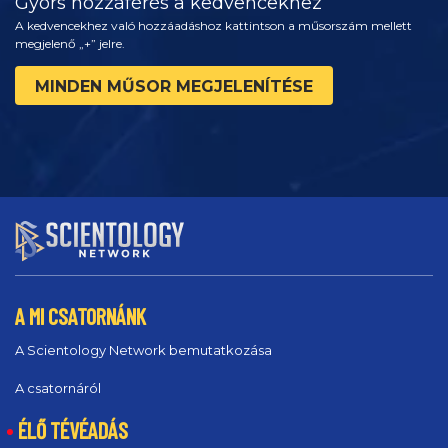
Gyors hozzáférés a kedvencekhez
A kedvencekhez való hozzáadáshoz kattintson a műsorszám mellett
megjelenő „+” jelre.
MINDEN MŰSOR MEGJELENÍTÉSE
A MI CSATORNÁNK
A Scientology Network bemutatkozása
A csatornáról
ÉLŐ TÉVÉADÁS