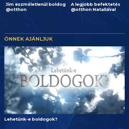
Jim eszméletlenül boldog
A legjobb befektetés
@otthon
@otthon Nataliával
ÖNNEK AJÁNLJUK
Lehetünk-e boldogok?