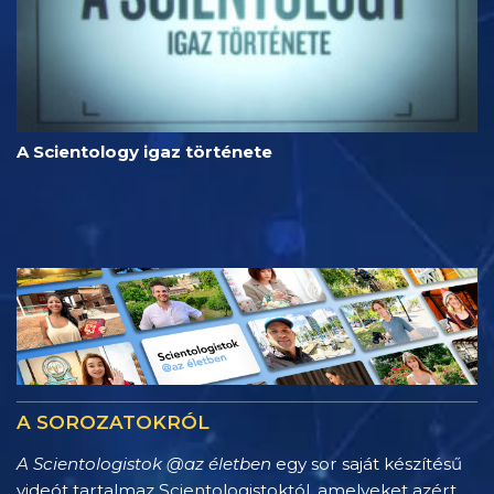
A Scientology igaz története
A SOROZATOKRÓL
A Scientologistok @az életben
egy sor saját készítésű
videót tartalmaz Scientologistoktól, amelyeket azért