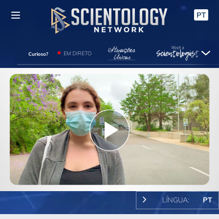
PT
EM DIRETO
Curioso?
Play
Video
LÍNGUA:
PT