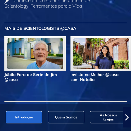
Comece um curso on‑line gratuito de
Scientology: Ferramentas para a Vida
MAIS DE SCIENTOLOGISTS @CASA
Júbilo Fora de Série de Jim
Invista no Melhor @casa
@casa
com Natalia
As Nossas
Introdução
Quem Somos
Igrejas