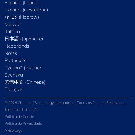
Español (Latino)
Español (Castellano)
Magyar
Italiano
日本語 (Japanese)
Nederlands
Norsk
Português
Русский (Russian)
Svenska
繁體中文 (Chinese)
Français
© 2026 Church of Scientology International. Todos os Direitos Reservados.
Termos de Utilização
Política de Cookies
Política de Privacidade
Aviso Legal