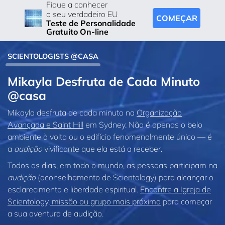
Fique a conhecer
o seu verdadeiro EU
COMEÇAR
Teste de Personalidade
Gratuito On-line
SCIENTOLOGISTS @CASA
Mikayla Desfruta de Cada Minuto
@casa
Mikayla desfruta de cada minuto na
Organização
Avançada e Saint Hill
em Sydney. Não é apenas o belo
ambiente à volta ou o edifício fenomenalmente único — é
a
audição
vivificante que ela está a receber.
Todos os dias, em todo o mundo, as pessoas participam na
audição
(aconselhamento de Scientology) para alcançar o
esclarecimento e liberdade espiritual.
Encontre a Igreja de
Scientology, missão ou grupo mais próximo
para começar
a sua aventura de audição.