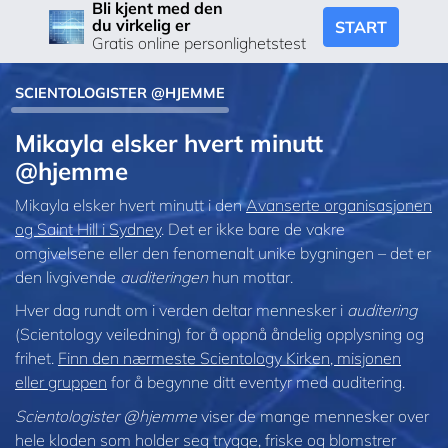
Bli kjent med den
du virkelig er
START
Gratis online personlighetstest
SCIENTOLOGISTER @HJEMME
Mikayla elsker hvert minutt
@hjemme
Mikayla elsker hvert minutt i den
Avanserte organisasjonen
og Saint Hill i Sydney
. Det er ikke bare de vakre
omgivelsene eller den fenomenalt unike bygningen – det er
den livgivende
auditeringen
hun mottar.
Hver dag rundt om i verden deltar mennesker i
auditering
(Scientology veiledning) for å oppnå åndelig opplysning og
frihet.
Finn den nærmeste Scientology Kirken, misjonen
eller gruppen
for å begynne ditt eventyr med auditering.
Scientologister @hjemme
viser de mange mennesker over
hele kloden som holder seg trygge, friske og blomstrer