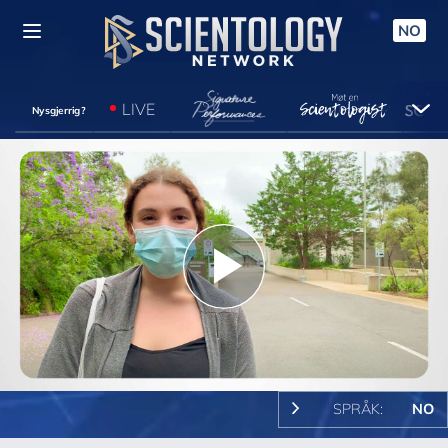
NO
LIVE
Nysgjerrig?
Play
Video
SPRÅK:
NO