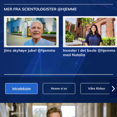
MER FRA SCIENTOLOGISTER @HJEMME
Jims skyhøye jubel @hjemme
Invester i det beste @hjemme
med Natalia
Introduksjon
Hvem vi er
Våre Kirker