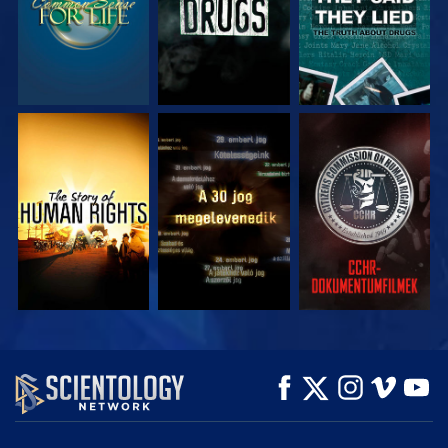
MŰSORNÉZÉS
MŰSORNÉZÉS
MŰSORNÉZÉS
MŰSORNÉZÉS
MŰSORNÉZÉS
A SOROZAT
RÉSZEI