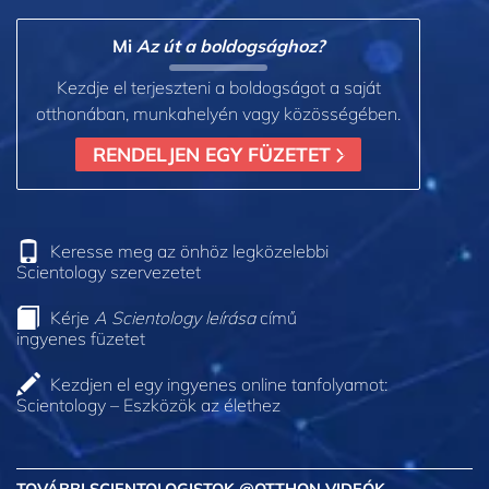
Mi
Az út a boldogsághoz?
Kezdje el terjeszteni a boldogságot a saját
otthonában, munkahelyén vagy közösségében.
RENDELJEN EGY FÜZETET
Keresse meg az önhöz legközelebbi
Scientology szervezetet
Kérje
A Scientology leírása
című
ingyenes füzetet
Kezdjen el egy ingyenes online tanfolyamot:
Scientology – Eszközök az élethez
TOVÁBBI SCIENTOLOGISTOK @OTTHON VIDEÓK