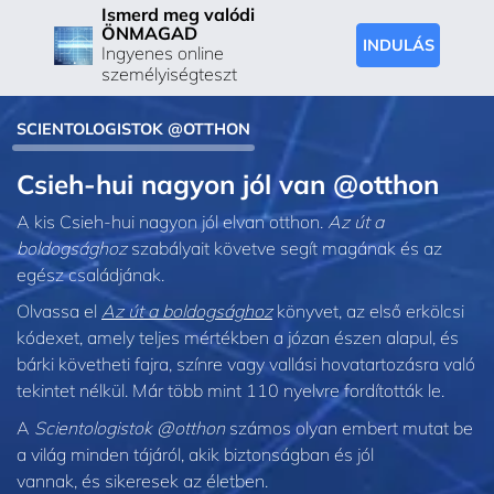
Ismerd meg valódi
ÖNMAGAD
INDULÁS
Ingyenes online
személyiségteszt
SCIENTOLOGISTOK @OTTHON
Csieh-hui nagyon jól van @otthon
A kis Csieh-hui nagyon jól elvan otthon.
Az út a
boldogsághoz
szabályait követve segít magának és az
egész családjának.
Olvassa el
Az út a boldogsághoz
könyvet, az első erkölcsi
kódexet, amely teljes mértékben a józan észen alapul, és
bárki követheti fajra, színre vagy vallási hovatartozásra való
tekintet nélkül. Már több mint 110 nyelvre fordították le.
A
Scientologistok @otthon
számos olyan embert mutat be
a világ minden tájáról, akik biztonságban és jól
vannak, és sikeresek az életben.