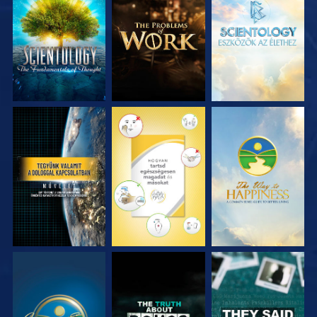
A SOROZAT
A SOROZAT
A SOROZAT
RÉSZEI
RÉSZEI
RÉSZEI
MŰSORNÉZÉS
MŰSORNÉZÉS
MŰSORNÉZÉS
MŰSORNÉZÉS
MŰSORNÉZÉS
MŰSORNÉZÉS