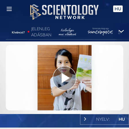
HU
JELENLEG
Kíváncsi?
ADÁSBAN
Play
Video
NYELV:
HU