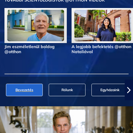
Jim eszméletlenül boldog
A legjobb befektetés @otthon
@otthon
Nataliával
Bevezetés
Rólunk
Egyházaink