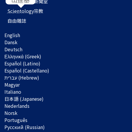
Scientology
新聞室
Scientology
宗教
自由雜誌
English
Dansk
Deutsch
Ελληνικά (Greek)
Español (Latino)
Español (Castellano)
Magyar
Italiano
日本語 (Japanese)
Nederlands
Norsk
Português
Русский (Russian)