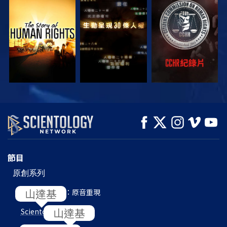
觀看
觀看
觀看
觀看
觀看
探索系列節目
節目
原創系列
L. 羅恩 賀伯特：原音重現
Scientology
內部