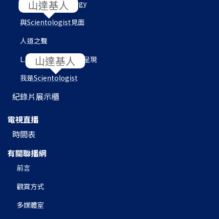
目的地：
Scientology
與
Scientologist
見面
人道之聲
L. 羅恩 賀伯特圖書館呈現
我是
Scientologist
紀錄片展示櫃
電視直播
時間表
有關聯播網
前言
觀賞方式
多媒體室