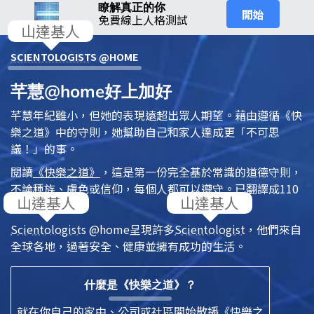
瞭解真正的你
開始
免費線上人格測試
SCIENTOLOGIST
S @HOME
芊慧@home好上加好
芊慧年紀雖小，但她的表現遠超出眾人期望。藉由遵循
《快
樂之道》
中的守則，她幫助自己和家人達成更「不可思
議！」的事。
閱讀
《快樂之道》
，這是第一份完全基於常識的道德守則，
不論種族、膚色或信仰，每個人都可以遵守。已翻譯成110
多種語言。
Scientologist
s @home
呈現許多
Scientologist
，他們來自
全球各地，過著安全、健康並擁有成功的生活。
什麼是《快樂之道》？
就在你自己的家中、公司或社區開始散播《快樂之