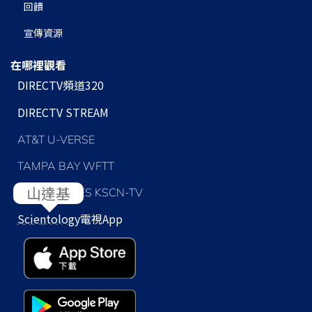
回饋
宣傳資源
在哪裡觀看
DIRECTV頻道320
DIRECTV STREAM
AT&T U-VERSE
TAMPA BAY WFTT
LOS ANGELES KSCN-TV
Scientology
電視App