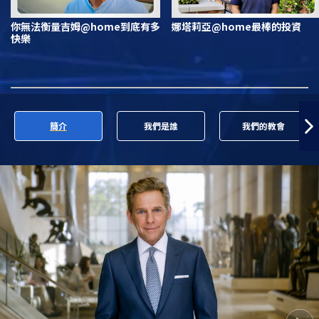
你無法衡量吉姆@home到底有多
娜塔莉亞@home最棒的投資
快樂
簡介
我們是誰
我們的教會