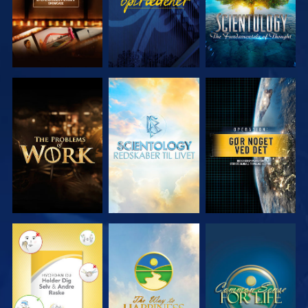
UDFORSK
UDFORSK
SE
SERIEN
SERIEN
SE
SE
SE