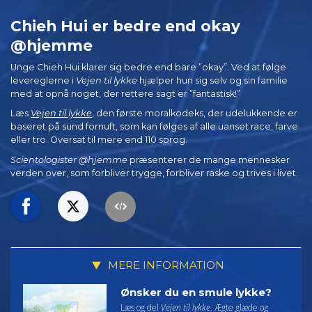
Chieh Hui er bedre end okay
@hjemme
Unge Chieh Hui klarer sig bedre end bare ”okay”. Ved at følge
levereglerne i
Vejen til lykke
hjælper hun sig selv og sin familie
med at opnå noget, der rettere sagt er ”fantastisk!”
Læs
Vejen til lykke
, den første moralkodeks, der udelukkende er
baseret på sund fornuft, som kan følges af alle uanset race, farve
eller tro. Oversat til mere end 110 sprog.
Scientologister @hjemme
præsenterer de mange mennesker
verden over, som forbliver trygge, forbliver raske og trives i livet.
MERE INFORMATION
Ønsker du en smule lykke?
Læs og del
Vejen til lykke
. Ægte glæde og