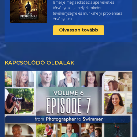
Ismerje meg azokat az alapelveket és
törvényeket, amelyek minden
tevékenységre és munkahelyi problémára
érvényesek.
Olvasson tovább
KAPCSOLÓDÓ OLDALAK