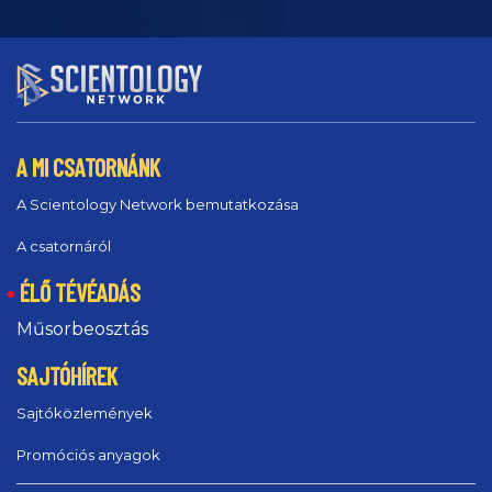
A MI CSATORNÁNK
A Scientology Network bemutatkozása
A csatornáról
ÉLŐ TÉVÉADÁS
Műsorbeosztás
SAJTÓHÍREK
Sajtóközlemények
Promóciós anyagok