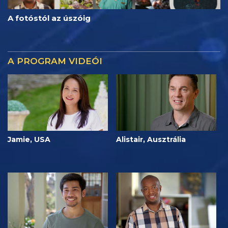
A fotóstól az úszóig
A PROGRAM VIDEÓI
Jamie, USA
Alistair, Ausztrália