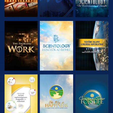
A SOROZAT
A SOROZAT
MŰSORNÉZÉS
RÉSZEI
RÉSZEI
MŰSORNÉZÉS
MŰSORNÉZÉS
MŰSORNÉZÉS