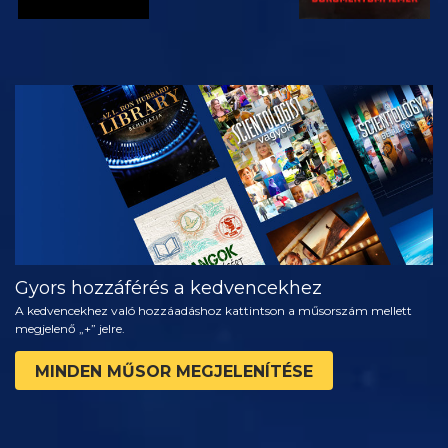
MŰSORNÉZÉS
A SOROZAT
RÉSZEI
Gyors hozzáférés a kedvencekhez
A kedvencekhez való hozzáadáshoz kattintson a műsorszám mellett
megjelenő „+” jelre.
MINDEN MŰSOR MEGJELENÍTÉSE