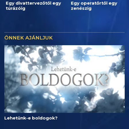
Egy divattervezőtől egy
Egy operatőrtől egy
túrázóig
zenészig
ÖNNEK AJÁNLJUK
Lehetünk-e boldogok?