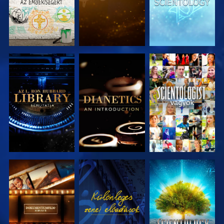
A SOROZAT
A SOROZAT
MŰSORNÉZÉS
RÉSZEI
RÉSZEI
A SOROZAT
MŰSORNÉZÉS
A SOROZAT
RÉSZEI
RÉSZEI