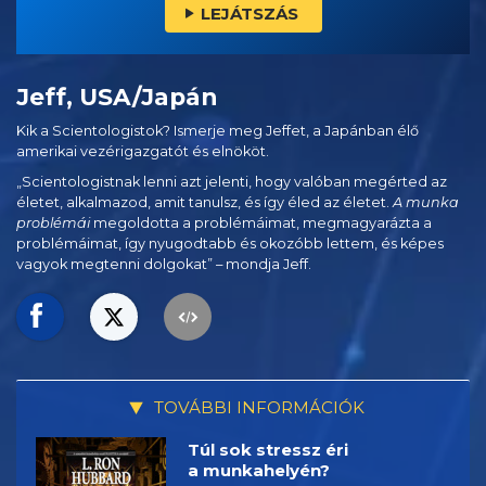
LEJÁTSZÁS
Jeff, USA/Japán
Kik a Scientologistok? Ismerje meg Jeffet, a Japánban élő
amerikai vezérigazgatót és elnököt.
„Scientologistnak lenni azt jelenti, hogy valóban megérted az
életet, alkalmazod, amit tanulsz, és így éled az életet.
A munka
problémái
megoldotta a problémáimat, megmagyarázta a
problémáimat, így nyugodtabb és okozóbb lettem, és képes
vagyok megtenni dolgokat” – mondja Jeff.
TOVÁBBI INFORMÁCIÓK
Túl sok stressz éri
a munkahelyén?