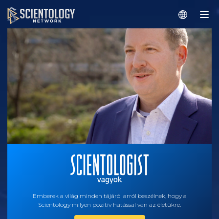
Emberek a világ minden tájáról arról beszélnek, hogy a
Scientology milyen pozitív hatással van az életükre.