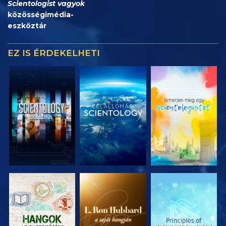
Scientologist vagyok
közösségimédia-
eszköztár
EZ IS ÉRDEKELHETI
A SOROZAT
A SOROZAT
A SOROZAT
RÉSZEI
RÉSZEI
RÉSZEI