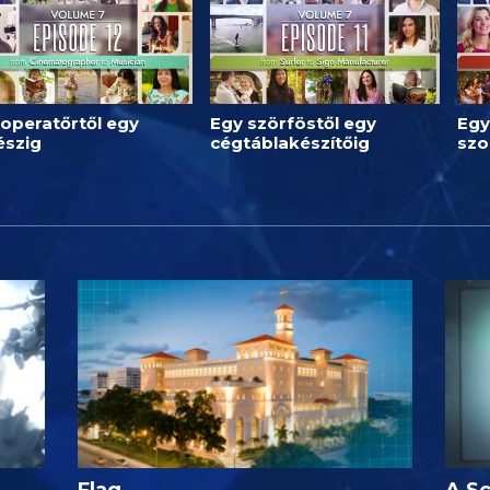
operatőrtől egy
Egy szörföstől egy
Egy
észig
cégtáblakészítőig
szo
Flag
A Sc