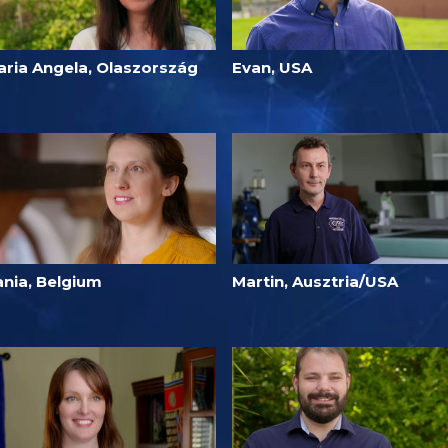
aria Angela, Olaszország
Evan, USA
ania, Belgium
Martin, Ausztria/USA