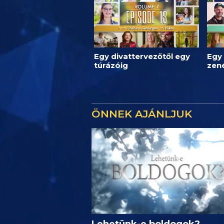
Egy divattervezőtől egy
Egy 
túrázóig
zen
ÖNNEK AJÁNLJUK
Lehetünk-e boldogok?