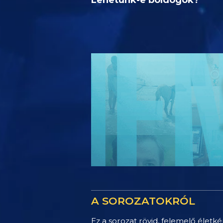
A SOROZATOKRÓL
Ez a sorozat rövid, felemelő életké