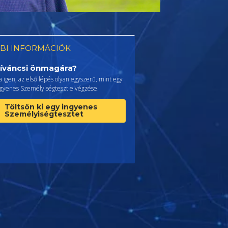
BI INFORMÁCIÓK
íváncsi önmagára?
 igen, az első lépés olyan egyszerű, mint egy
ngyenes Személyiségteszt elvégzése.
Töltsön ki egy ingyenes
Személyiségtesztet