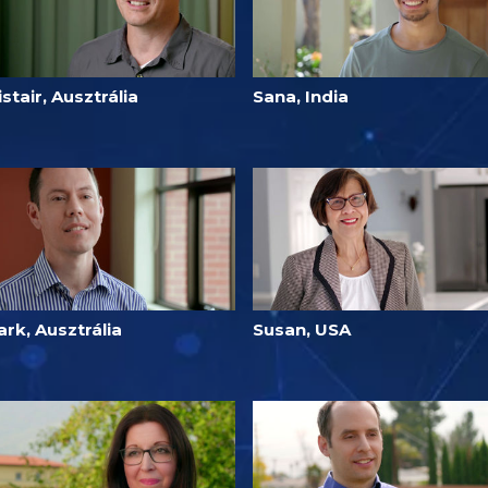
istair, Ausztrália
Sana, India
rk, Ausztrália
Susan, USA