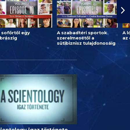
 sofőrtől egy
A szabadtéri sportok
A l
brászig
szerelmesétől a
az
sütibiznisz tulajdonosáig
ientology igaz története