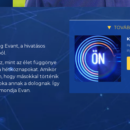
TOVÁB
K
Ha
g Evant, a hivatásos
i
ól.
sz, mint az élet függönye
a hétköznapokat. Amikor
m, hogy másokkal történik
oka annak a dolognak. Így
– mondja Evan.