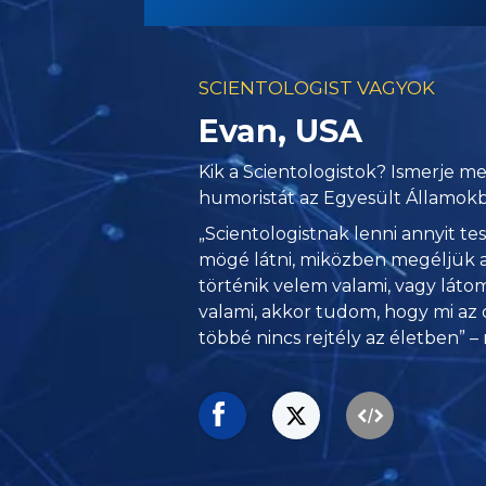
SCIENTOLOGIST VAGYOK
Evan, USA
Kik a Scientologistok? Ismerje me
humoristát az Egyesült Államokb
„Scientologistnak lenni annyit te
mögé látni, miközben megéljük 
történik velem valami, vagy láto
valami, akkor tudom, hogy mi az 
többé nincs rejtély az életben” 