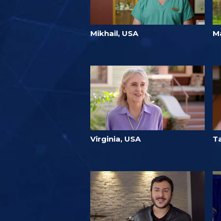
Mikhail, USA
M
Virginia, USA
T