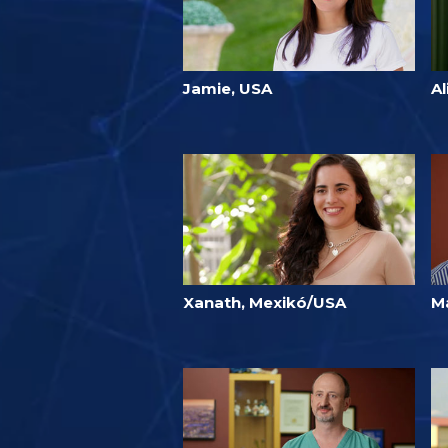
Jamie, USA
Al
Xanath, Mexikó/USA
Ma