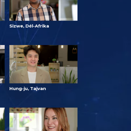
Sizwe, Dél-Afrika
Hung-ju, Tajvan