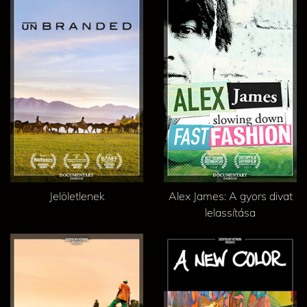
Jelöletlenek
Alex James: A gyors divat
lelassítása