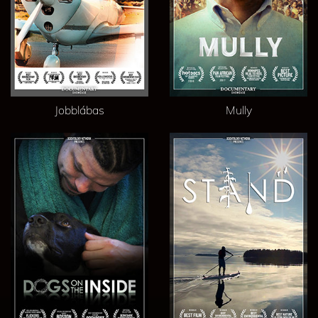
Jobblábas
Mully