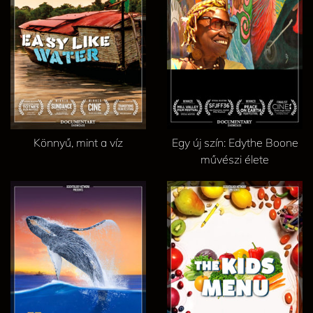
Könnyű, mint a víz
Egy új szín: Edythe Boone
művészi élete