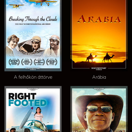
A felhőkön áttörve
Arábia