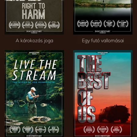
A károkozás joga
Egy futó vallomásai