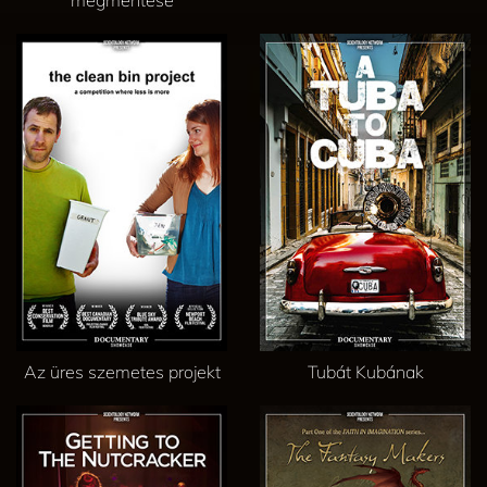
megmentése
Az üres szemetes projekt
Tubát Kubának