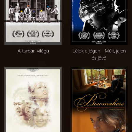
A turbán világa
Lélek a jégen – Múlt, jelen
és jövő