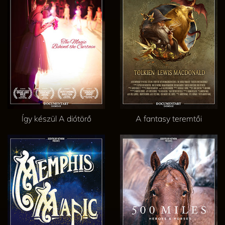
Így készül A diótörő
A fantasy teremtői