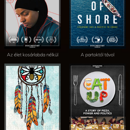
Az élet kosárlabda nélkül
A partoktól távol