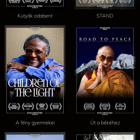
Kutyák odabent
STAND
A fény gyermekei
Út a békéhez