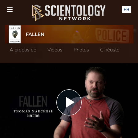
FR
FALLEN
À propos de
Vidéos
Photos
Cinéaste
Play
Video