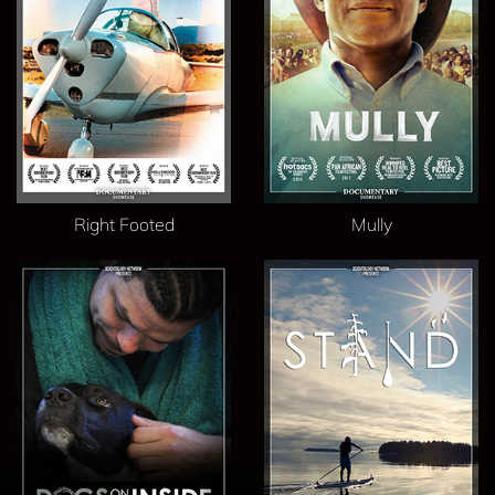
Right Footed
Mully