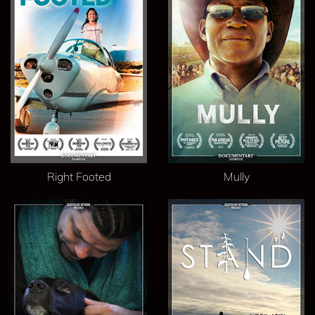
Right Footed
Mully