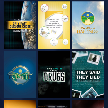
REGARDER
REGARDER
REGARDER
REGARDER
REGARDER
REGARDER