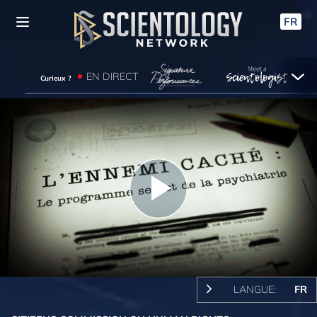
FR
EN DIRECT
Curieux ?
Play
Video
LANGUE:
FR