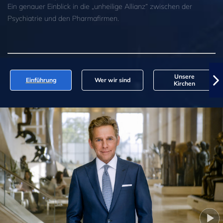
Ein genauer Einblick in die „unheilige Allianz“ zwischen der
Psychiatrie und den Pharmafirmen.
Unsere
Einführung
Wer wir sind
Kirchen