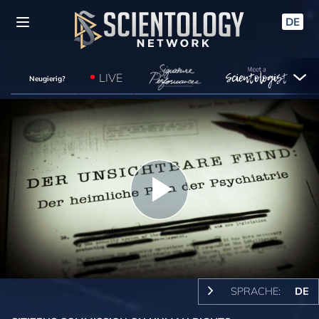
DE
LIVE
Neugierig?
Play
Video
SPRACHE:
DE