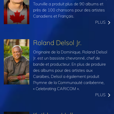
Tourville a produit plus de 90 albums et
près de 100 chansons pour des artistes
Canadiens et Français.
PLUS
Roland Delsol Jr.
Originaire de la Dominique, Roland Delsol
Jr. est un bassiste chevronné, chef de
bande et producteur. En plus de produire
des albums pour des artistes aux
Caraïbes, Delsol a également produit
l’hymne de la Communauté caribéenne,
« Celebrating CARICOM ».
PLUS