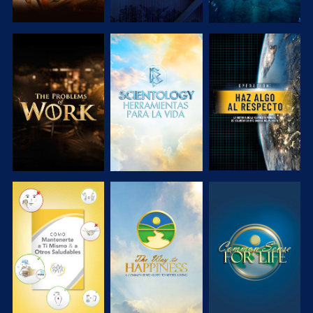
EXPLORA LAS
EXPLORA LAS
VE
SERIES
SERIES
VE
VE
VE