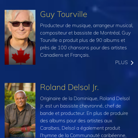
Guy Tourville
Producteur de musique, arrangeur musical,
compositeur et bassiste de Montréal, Guy
Tourville a produit plus de 90 albums et
près de 100 chansons pour des artistes
Canadiens et Français.
PLUS
Roland Delsol Jr.
Originaire de la Dominique, Roland Delsol
Jr. est un bassiste chevronné, chef de
bande et producteur. En plus de produire
des albums pour des artistes aux
Caraïbes, Delsol a également produit
l’hymne de la Communauté caribéenne,