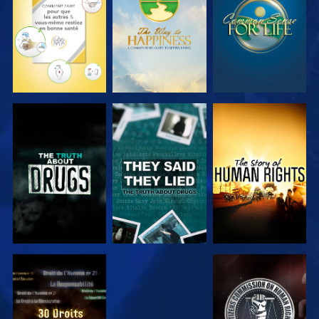
REGARDER
REGARDER
REGARDER
REGARDER
REGARDER
REGARDER