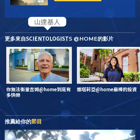
SCIENTOLOGIST
更多來自
S @HOME的影片
你無法衡量吉姆@home到底有
娜塔莉亞@home最棒的投資
多快樂
節目
推薦給你的