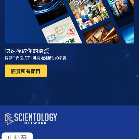
快速存取你的最愛
從節目頁面按下+鍵開始建構你的最愛
觀賞所有節目