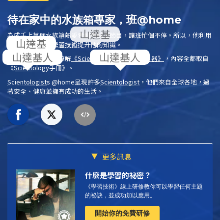
待在家中的水族箱專家，班@home
為成千上萬個水族箱熱愛者創造線上節目，讓班忙個不停。所以，他利用
空閒時間，應用
學習技術
提升他的知識。
在免費線上研修，瞭解
《
Scientology
：生活中的利器》
，內容全都取自
《
Scientology
手冊》
。
Scientologist
s @home
呈現許多
Scientologist
，他們來自全球各地，過
著安全、健康並擁有成功的生活。
更多訊息
什麼是學習的祕密？
《學習技術》線上研修教你可以學習任何主題
的祕訣，並成功加以應用。
開始你的免費研修