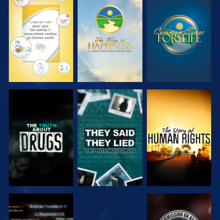
REGARDER
REGARDER
REGARDER
REGARDER
REGARDER
REGARDER