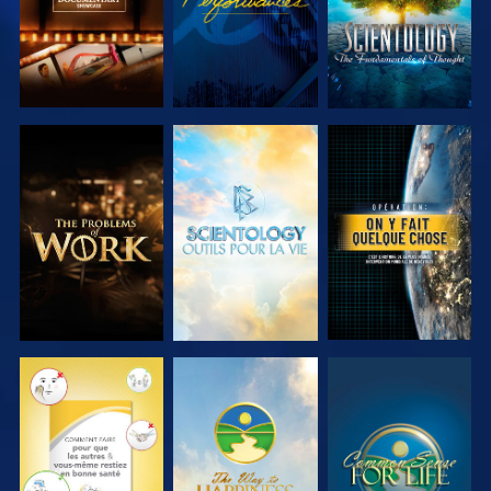
DÉCOUVRIR
DÉCOUVRIR
REGARDER
LES SÉRIES
LES SÉRIES
REGARDER
REGARDER
REGARDER