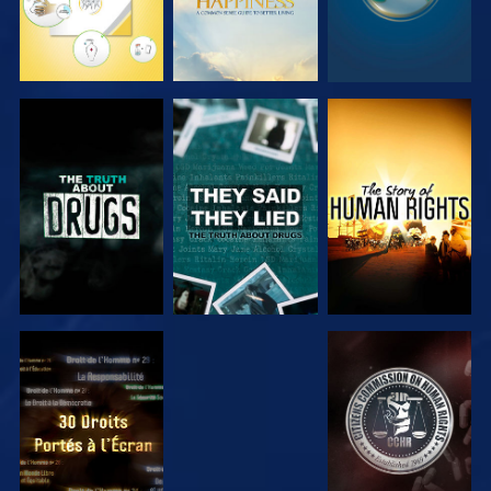
REGARDER
REGARDER
REGARDER
REGARDER
REGARDER
REGARDER